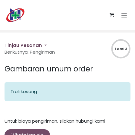
Skip ke Konten
Tinjau Pesanan
1 dari 3
Berikutnya: Pengiriman
Gambaran umum order
Troli kosong
Untuk biaya pengiriman, silakan hubungi kami
WhatsApp aja